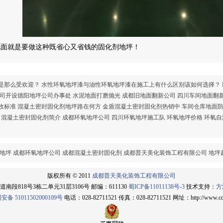
地面就是要做这种既省心又省钱的固化剂地坪！
是那么受欢迎？
水性环氧地坪漆与油性环氧地坪漆在施工上有什么区别该如何选择？
司开设德阳地坪公司办事处
水泥地面打磨抛光
成都旧地面翻新公司
四川车间地面翻
收标准
混凝土密封固化剂地坪路在何方
金盾混凝土密封固化剂热销中
车间仓库地面
混凝土密封固化剂简介
成都环氧地坪公司
四川环氧地坪施工队
环氧地坪价格
环氧自
地坪
成都环氧地坪公司
成都混凝土密封固化剂
成都普天美化装饰工程有限公司
地坪
版权所有 © 2011
成都普天美化装饰工程有限公司
818号3栋二单元31层3106号 邮编：611130
蜀ICP备11011138号-3
技术支持：
方
备 51011502000109号
电话：028-82711521 传真：028-82711521 网址：http://www.cdp