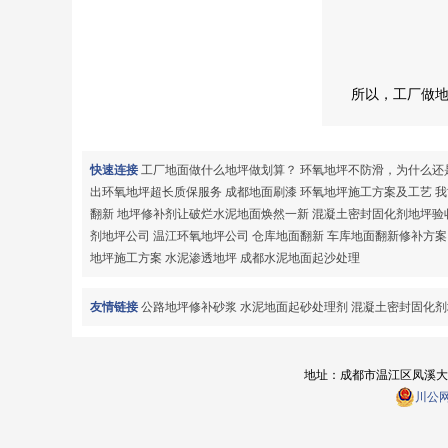
所以，工厂做
快速连接
工厂地面做什么地坪做划算？
环氧地坪不防滑，为什么还
出环氧地坪超长质保服务
成都地面刷漆
环氧地坪施工方案及工艺
我
翻新
地坪修补剂让破烂水泥地面焕然一新
混凝土密封固化剂地坪验
剂地坪公司
温江环氧地坪公司
仓库地面翻新
车库地面翻新修补方案
地坪施工方案
水泥渗透地坪
成都水泥地面起沙处理
友情链接
公路地坪修补砂浆
水泥地面起砂处理剂
混凝土密封固化剂
地址：成都市温江区凤溪大道南段
川公网安